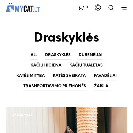
0
Draskyklės
ALL
DRASKYKLĖS
DUBENĖLIAI
KAČIŲ HIGIENA
KAČIŲ TUALETAS
KATĖS MITYBA
KATĖS SVEIKATA
PAVADĖLIAI
TRASNPORTAVIMO PRIEMONĖS
ŽAISLAI
DRASKYKLĖS