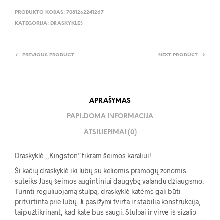
PRODUKTO KODAS:
7081262241267
KATEGORIJA:
DRASKYKLĖS
PREVIOUS PRODUCT
NEXT PRODUCT
APRAŠYMAS
PAPILDOMA INFORMACIJA
ATSILIEPIMAI (0)
Draskyklė ,,Kingston” tikram šeimos karaliui!
Ši kačių draskyklė iki lubų su keliomis pramogų zonomis
suteiks Jūsų šeimos augintiniui daugybę valandų džiaugsmo.
Turinti reguliuojamą stulpą, draskyklė katėms gali būti
pritvirtinta prie lubų. Ji pasižymi tvirta ir stabilia konstrukcija,
taip užtikrinant, kad katė bus saugi. Stulpai ir virvė iš sizalio