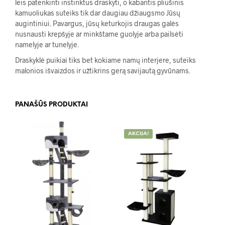
leis patenkinti instinktus draskyti, o kabantis pliušinis
kamuoliukas suteiks tik dar daugiau džiaugsmo Jūsų
augintiniui. Pavargus, jūsų keturkojis draugas galės
nusnausti krepšyje ar minkštame guolyje arba pailsėti
namelyje ar tunelyje.
Draskyklė puikiai tiks bet kokiame namų interjere, suteiks
malonios išvaizdos ir užtikrins gerą savijautą gyvūnams.
PANAŠŪS PRODUKTAI
AKCIJA!