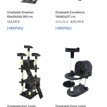
Draskyklė Dreamer
Draskyklė Excellence
60x45x240-260 cm
140x62x217 cm
134,99
€
479,99
€
439,99
€
Į KREPŠELĮ
Į KREPŠELĮ
Draskyklė Kim Juoda
Draskyklė Fiona Juoda