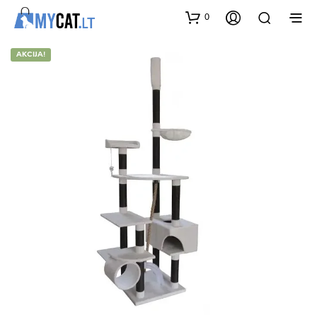
0
AKCIJA!