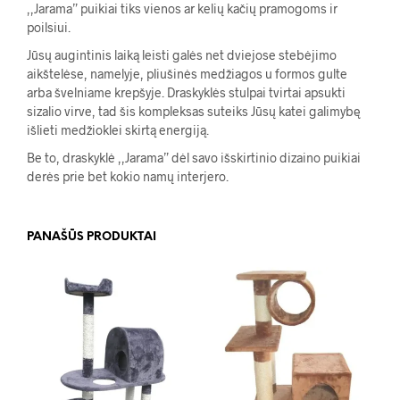
,,Jarama” puikiai tiks vienos ar kelių kačių pramogoms ir
poilsiui.
Jūsų augintinis laiką leisti galės net dviejose stebėjimo
aikštelėse, namelyje, pliušinės medžiagos u formos gulte
arba švelniame krepšyje. Draskyklės stulpai tvirtai apsukti
sizalio virve, tad šis kompleksas suteiks Jūsų katei galimybę
išlieti medžioklei skirtą energiją.
Be to, draskyklė ,,Jarama” dėl savo išskirtinio dizaino puikiai
derės prie bet kokio namų interjero.
PANAŠŪS PRODUKTAI