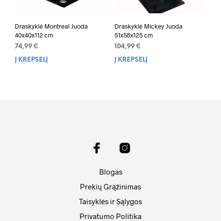
Draskyklė Montreal Juoda
Draskyklė Mickey Juoda
40x40x112 cm
51x58x125 cm
74,99
€
104,99
€
Į KREPŠELĮ
Į KREPŠELĮ
Blogas
Prekių Grąžinimas
Taisyklės ir Sąlygos
Privatumo Politika