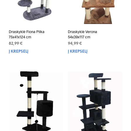
Draskyklė Fiona Pilka
Draskyklė Verona
75x41x124 cm
54x39x117 cm
82,99
€
94,99
€
Į KREPŠELĮ
Į KREPŠELĮ