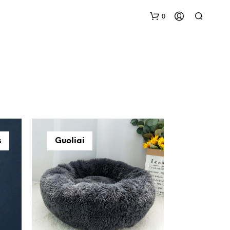
0
K
s
Guoliai
R
E
P
Š
E
L
Y
J
E