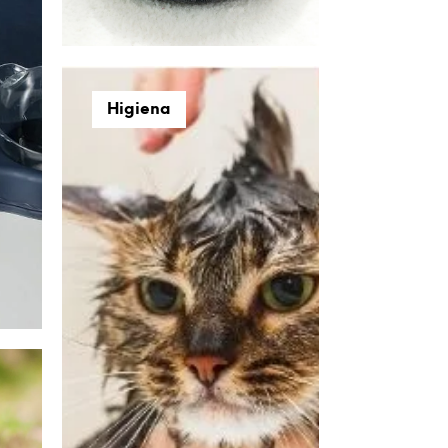
N
Ė
R
A
P
Higiena
R
O
D
U
K
T
Ų
.